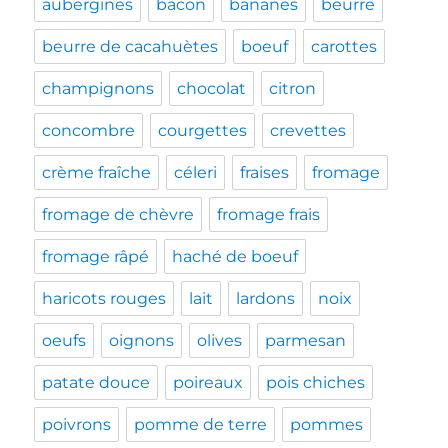
aubergines
bacon
bananes
beurre
beurre de cacahuètes
boeuf
carottes
champignons
chocolat
citron
concombre
courgettes
crevettes
crème fraîche
céleri
fraises
fromage
fromage de chèvre
fromage frais
fromage râpé
haché de boeuf
haricots rouges
lait
lardons
noix
oeufs
oignons
olives
parmesan
patate douce
poireaux
pois chiches
poivrons
pomme de terre
pommes