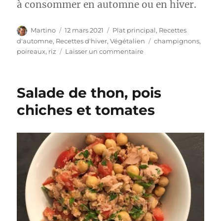
à consommer en automne ou en hiver.
Auteur
Publié
Catégories
Martino
12 mars 2021
Plat principal
,
Recettes
le
Étiquettes
d'automne
,
Recettes d'hiver
,
Végétalien
champignons
,
sur
poireaux
,
riz
Laisser un commentaire
Risotto
aux
poireaux
Salade de thon, pois
et
aux
chiches et tomates
champignons