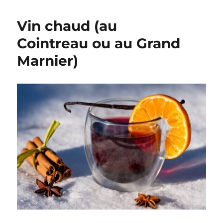
aux
poireaux
Vin chaud (au
et
à
Cointreau ou au Grand
la
Marnier)
mimolette