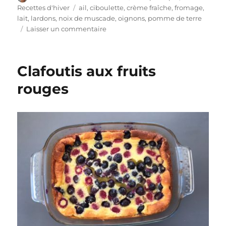
le
Étiquettes
Recettes d'hiver
ail
,
ciboulette
,
crème fraîche
,
fromage
,
lait
,
lardons
,
noix de muscade
,
oignons
,
pomme de terre
sur
Laisser un commentaire
Gratinée
de
pommes
Clafoutis aux fruits
de
terre
rouges
au
fromage
à
raclette
et
aux
lardons