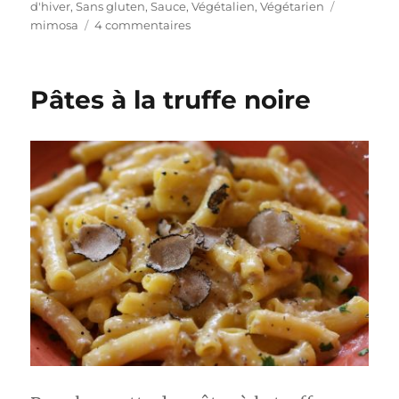
le
Étiquette
d'hiver
,
Sans gluten
,
Sauce
,
Végétalien
,
Végétarien
sur
mimosa
4 commentaires
Gelée
de
Mimosas
Pâtes à la truffe noire