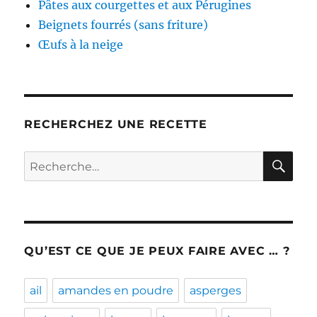
Pâtes aux courgettes et aux Pérugines
Beignets fourrés (sans friture)
Œufs à la neige
RECHERCHEZ UNE RECETTE
RE
Recherche
pour :
QU’EST CE QUE JE PEUX FAIRE AVEC … ?
ail
amandes en poudre
asperges