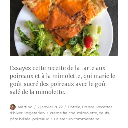
Essayez cette recette de la tarte aux
poireaux et à la mimolette, qui marie le
goût sucré des poireaux avec le goût
salé de la mimolette.
Auteur
Publié
Catégories
Martino
2 janvier 2022
Entrée
,
France
,
Recettes
le
Étiquettes
d'hiver
,
Végétarien
crème fraîche
,
mimolette
,
oeufs
,
sur
pâte brisée
,
poireaux
Laisser un commentaire
Tarte