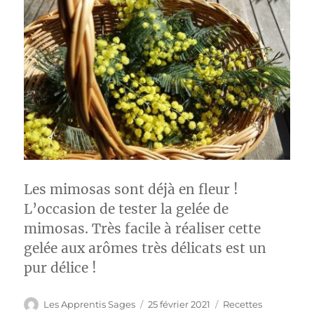
Les mimosas sont déjà en fleur !
L’occasion de tester la gelée de
mimosas. Très facile à réaliser cette
gelée aux arômes très délicats est un
pur délice !
Auteur
Publié
Catégories
Les Apprentis Sages
25 février 2021
Recettes