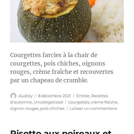
Courgettes farcies à la chair de
courgettes, pois chiches, oignons
rouges, crème fraîche et recouvertes
par un chapeau de crumble.
Auteur
Publié
Catégories
Audrey
8 décembre 2021
Entrée
,
Recettes
le
Étiquettes
d'automne
,
Uncategorized
courgettes
,
crème fraîche
,
sur
oignon rouges
,
pois chiches
Laisser un commentaire
Courget
farcies
en
Risotto aux poireaux et
crumble