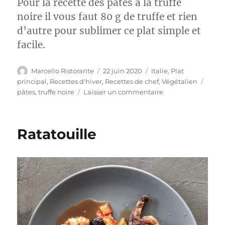
Pour la recette des pâtes à la truffe
noire il vous faut 80 g de truffe et rien
d’autre pour sublimer ce plat simple et
facile.
Auteur
Publié
Catégories
Marcello Ristorante
22 juin 2020
Italie
,
Plat
le
Étiqu
principal
,
Recettes d'hiver
,
Recettes de chef
,
Végétalien
sur
pâtes
,
truffe noire
Laisser un commentaire
Pâtes
à
la
Ratatouille
truffe
noire