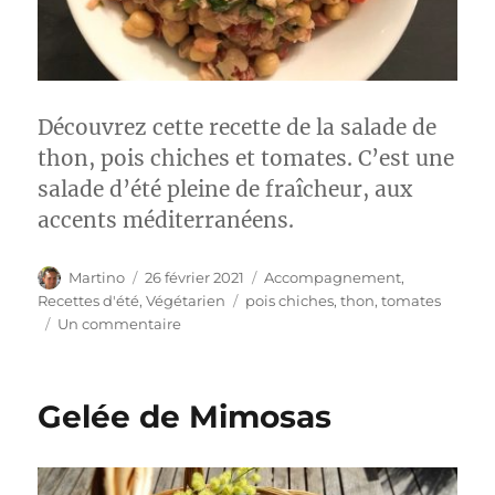
Découvrez cette recette de la salade de
thon, pois chiches et tomates. C’est une
salade d’été pleine de fraîcheur, aux
accents méditerranéens.
Auteur
Publié
Catégories
Martino
26 février 2021
Accompagnement
,
le
Étiquettes
Recettes d'été
,
Végétarien
pois chiches
,
thon
,
tomates
sur
Un commentaire
Salade
de
thon,
Gelée de Mimosas
pois
chiches
et
tomates