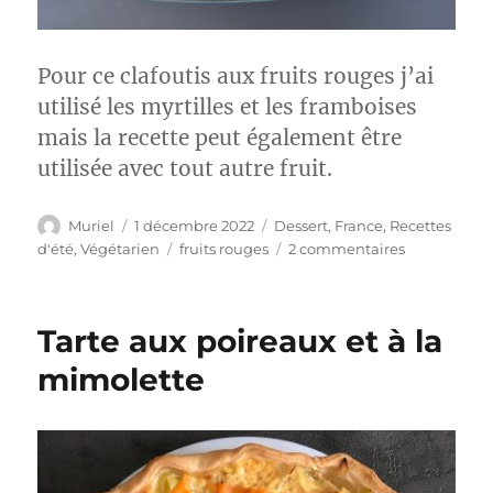
Pour ce clafoutis aux fruits rouges j’ai
utilisé les myrtilles et les framboises
mais la recette peut également être
utilisée avec tout autre fruit.
Auteur
Publié
Catégories
Muriel
1 décembre 2022
Dessert
,
France
,
Recettes
le
Étiquettes
sur
d'été
,
Végétarien
fruits rouges
2 commentaires
Clafoutis
aux
fruits
Tarte aux poireaux et à la
rouges
mimolette