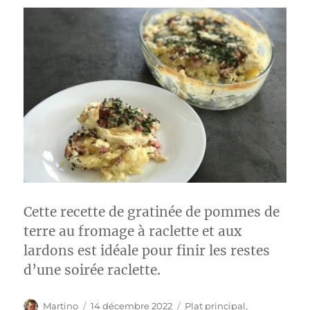
Cette recette de gratinée de pommes de
terre au fromage à raclette et aux
lardons est idéale pour finir les restes
d’une soirée raclette.
Auteur
Publié
Catégories
Martino
14 décembre 2022
Plat principal
,