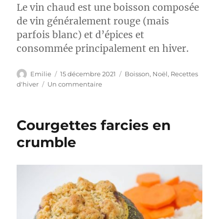
Le vin chaud est une boisson composée
de vin généralement rouge (mais
parfois blanc) et d’épices et
consommée principalement en hiver.
Auteur
Publié
Catégories
Emilie
15 décembre 2021
Boisson
,
Noël
,
Recettes
le
sur
d'hiver
Un commentaire
Vin
chaud
(au
Courgettes farcies en
Cointreau ou au
Grand
crumble
Marnier)