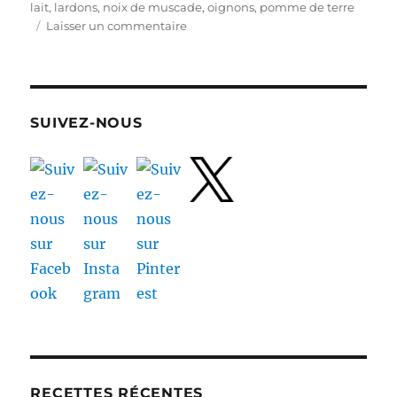
lait
,
lardons
,
noix de muscade
,
oignons
,
pomme de terre
sur
Laisser un commentaire
Gratinée
de
pommes
de
terre
SUIVEZ-NOUS
au
fromage
à
raclette
et
aux
lardons
RECETTES RÉCENTES