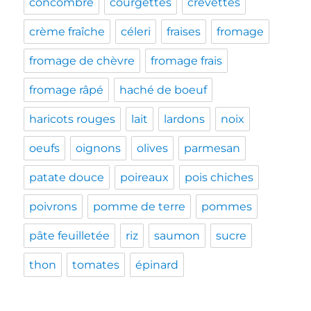
concombre
courgettes
crevettes
crème fraîche
céleri
fraises
fromage
fromage de chèvre
fromage frais
fromage râpé
haché de boeuf
haricots rouges
lait
lardons
noix
oeufs
oignons
olives
parmesan
patate douce
poireaux
pois chiches
poivrons
pomme de terre
pommes
pâte feuilletée
riz
saumon
sucre
thon
tomates
épinard