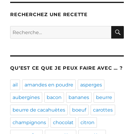
RECHERCHEZ UNE RECETTE
RE
Recherche
pour :
QU’EST CE QUE JE PEUX FAIRE AVEC … ?
ail
amandes en poudre
asperges
aubergines
bacon
bananes
beurre
beurre de cacahuètes
boeuf
carottes
champignons
chocolat
citron