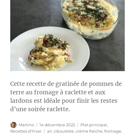
Cette recette de gratinée de pommes de
terre au fromage à raclette et aux
lardons est idéale pour finir les restes
d’une soirée raclette.
Auteur
Publié
Catégories
Martino
14 décembre 2022
Plat principal
,
le
Étiquettes
Recettes d'hiver
ail
,
ciboulette
,
crème fraîche
,
fromage
,