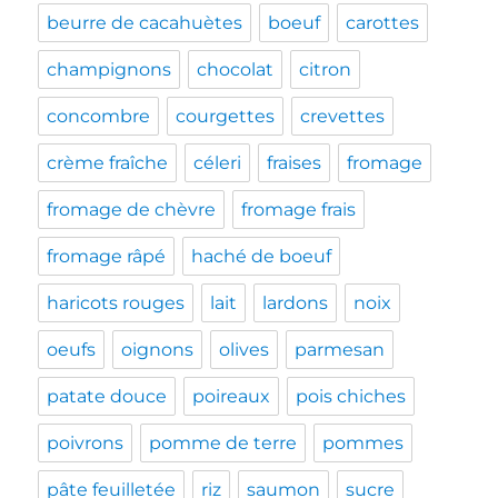
beurre de cacahuètes
boeuf
carottes
champignons
chocolat
citron
concombre
courgettes
crevettes
crème fraîche
céleri
fraises
fromage
fromage de chèvre
fromage frais
fromage râpé
haché de boeuf
haricots rouges
lait
lardons
noix
oeufs
oignons
olives
parmesan
patate douce
poireaux
pois chiches
poivrons
pomme de terre
pommes
pâte feuilletée
riz
saumon
sucre