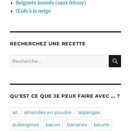
Beignets fourrés (sans friture)
Œufs à la neige
RECHERCHEZ UNE RECETTE
RE
Recherche
pour :
QU’EST CE QUE JE PEUX FAIRE AVEC … ?
ail
amandes en poudre
asperges
aubergines
bacon
bananes
beurre