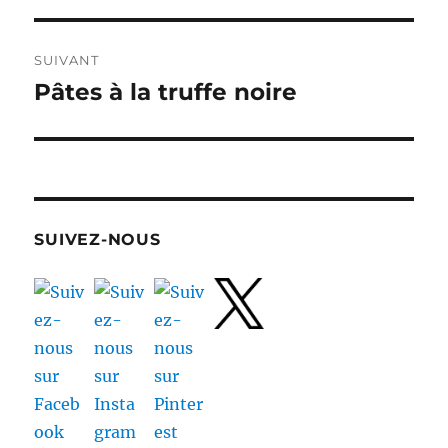
l’article
SUIVANT
Pâtes à la truffe noire
Publication
suivante :
SUIVEZ-NOUS