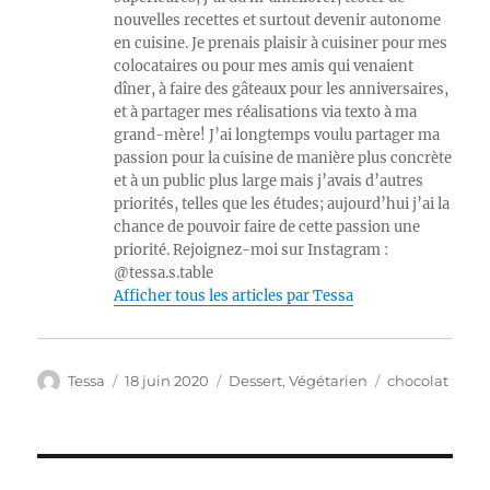
nouvelles recettes et surtout devenir autonome
en cuisine. Je prenais plaisir à cuisiner pour mes
colocataires ou pour mes amis qui venaient
dîner, à faire des gâteaux pour les anniversaires,
et à partager mes réalisations via texto à ma
grand-mère! J’ai longtemps voulu partager ma
passion pour la cuisine de manière plus concrète
et à un public plus large mais j’avais d’autres
priorités, telles que les études; aujourd’hui j’ai la
chance de pouvoir faire de cette passion une
priorité. Rejoignez-moi sur Instagram :
@tessa.s.table
Afficher tous les articles par Tessa
Auteur
Publié
Catégories
Étiquettes
Tessa
18 juin 2020
Dessert
,
Végétarien
chocolat
le