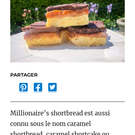
PARTAGER
P
F
T
i
a
w
n
c
i
t
e
t
Millionaire’s shortbread est aussi
e
b
t
connu sous le nom caramel
r
o
e
shortbread, caramel shortcake ou