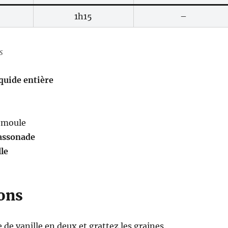
1h15
–
s
quide entière
emoule
assonade
lle
ions
 de vanille en deux et grattez les graines.