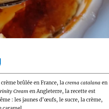
T
w
i
t
a crème brûlée en France, la
crema catalana
en
t
rinity Cream
en Angleterre, la recette est
e
ême : les jaunes d’œufs, le sucre, la crème,
r
le caramel.