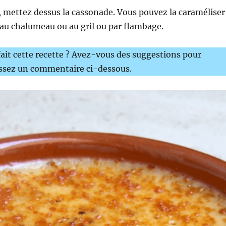
i, mettez dessus la cassonade. Vous pouvez la caraméliser
au chalumeau ou au gril ou par flambage.
ait cette recette ? Avez-vous des suggestions pour
issez un commentaire ci-dessous.