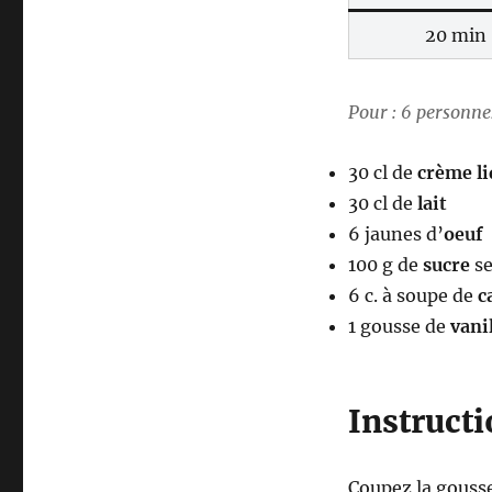
20 min
Pour : 6 personne
30 cl de
crème li
30 cl de
lait
6 jaunes d’
oeuf
100 g de
sucre
s
6 c. à soupe de
c
1 gousse de
vani
Instruct
Coupez la gousse