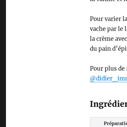
t
Pour varier la
vache par le l
la crème avec
du pain d’épi
Pour plus de 
@didier_im
Ingrédie
Préparati