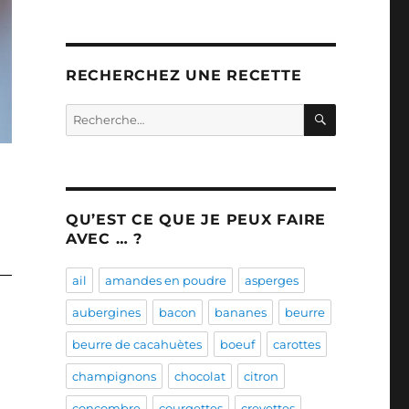
RECHERCHEZ UNE RECETTE
RECHERC
Recherche
pour :
QU’EST CE QUE JE PEUX FAIRE
AVEC … ?
ail
amandes en poudre
asperges
aubergines
bacon
bananes
beurre
beurre de cacahuètes
boeuf
carottes
champignons
chocolat
citron
concombre
courgettes
crevettes