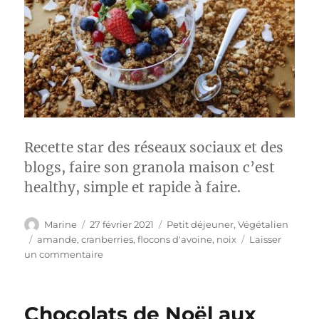
Recette star des réseaux sociaux et des
blogs, faire son granola maison c’est
healthy, simple et rapide à faire.
Auteur
Publié
Catégories
Marine
27 février 2021
Petit déjeuner
,
Végétalien
le
Étiquettes
amande
,
cranberries
,
flocons d'avoine
,
noix
Laisser
sur
un commentaire
Granola
maison
Chocolats de Noël aux