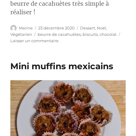
beurre de cacahuètes très simple à
réaliser !
Auteur
Publié
Catégories
Marine
23 décembre 2020
Dessert
,
Noël
,
le
Étiquettes
Végétarien
beurre de cacahuètes
,
biscuits
,
chocolat
sur
Laisser un commentaire
Chocolats
de
Noël
Mini muffins mexicains
aux
biscuits
et
au
beurre
de
cacahuètes