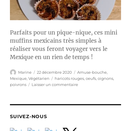
Parfaits pour un pique-nique, ces mini
muffins mexicains très simples à
réaliser vous feront voyager vers le
Mexique en un rien de temps !
Auteur
Publié
Catégories
Marine
22 décembre 2020
Amuse-bouche
,
le
Étiquettes
Mexique
,
Végétarien
haricots rouges
,
oeufs
,
oignons
,
sur
poivrons
Laisser un commentaire
Mini
muffins
mexicains
SUIVEZ-NOUS