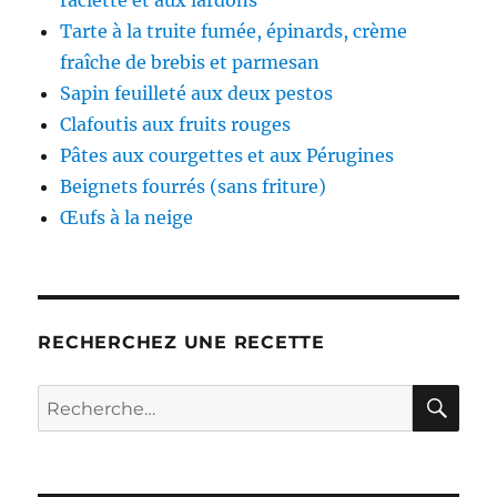
raclette et aux lardons
Tarte à la truite fumée, épinards, crème
fraîche de brebis et parmesan
Sapin feuilleté aux deux pestos
Clafoutis aux fruits rouges
Pâtes aux courgettes et aux Pérugines
Beignets fourrés (sans friture)
Œufs à la neige
RECHERCHEZ UNE RECETTE
RE
Recherche
pour :