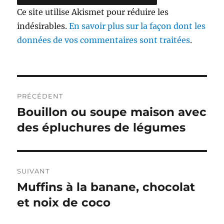
Ce site utilise Akismet pour réduire les
indésirables.
En savoir plus sur la façon dont les
données de vos commentaires sont traitées
.
Navigation
PRÉCÉDENT
de
Bouillon ou soupe maison avec
Publication
précédente :
des épluchures de légumes
l’article
SUIVANT
Muffins à la banane, chocolat
Publication
suivante :
et noix de coco