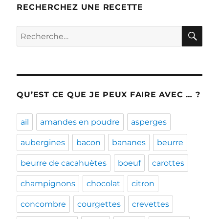
RECHERCHEZ UNE RECETTE
RE
Recherche
pour :
QU’EST CE QUE JE PEUX FAIRE AVEC … ?
ail
amandes en poudre
asperges
aubergines
bacon
bananes
beurre
beurre de cacahuètes
boeuf
carottes
champignons
chocolat
citron
concombre
courgettes
crevettes