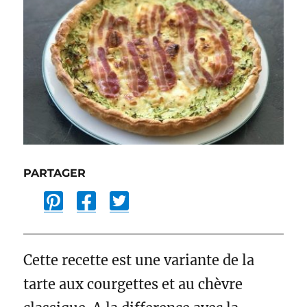
PARTAGER
P
F
T
i
a
w
n
c
i
t
e
t
Cette recette est une variante de la
e
b
t
tarte aux courgettes et au chèvre
r
o
e