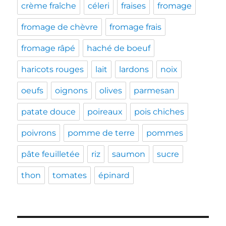
crème fraîche
céleri
fraises
fromage
fromage de chèvre
fromage frais
fromage râpé
haché de boeuf
haricots rouges
lait
lardons
noix
oeufs
oignons
olives
parmesan
patate douce
poireaux
pois chiches
poivrons
pomme de terre
pommes
pâte feuilletée
riz
saumon
sucre
thon
tomates
épinard