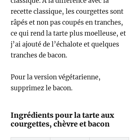
classique. A la difference avec la
e
o
r
recette classique, les courgettes sont
s
k
t
râpés et non pas coupés en tranches,
ce qui rend la tarte plus moelleuse, et
j’ai ajouté de l’échalote et quelques
tranches de bacon.
Pour la version végétarienne,
supprimez le bacon.
Ingrédients pour la tarte aux
courgettes, chèvre et bacon