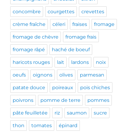
concombre
courgettes
crevettes
crème fraîche
céleri
fraises
fromage
fromage de chèvre
fromage frais
fromage râpé
haché de boeuf
haricots rouges
lait
lardons
noix
oeufs
oignons
olives
parmesan
patate douce
poireaux
pois chiches
poivrons
pomme de terre
pommes
pâte feuilletée
riz
saumon
sucre
thon
tomates
épinard