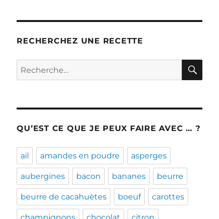
RECHERCHEZ UNE RECETTE
RE
Recherche
pour :
QU’EST CE QUE JE PEUX FAIRE AVEC … ?
ail
amandes en poudre
asperges
aubergines
bacon
bananes
beurre
beurre de cacahuètes
boeuf
carottes
champignons
chocolat
citron