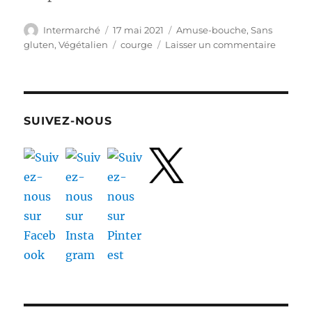
Auteur
Publié
Catégories
Intermarché
17 mai 2021
Amuse-bouche
,
Sans
le
Étiquettes
sur
gluten
,
Végétalien
courge
Laisser un commentaire
Comme
prépare
les
graines
de
SUIVEZ-NOUS
courges