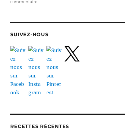
sur
commentaire
Torta
Verde
(Tourte
aux
Courgettes)
SUIVEZ-NOUS
RECETTES RÉCENTES