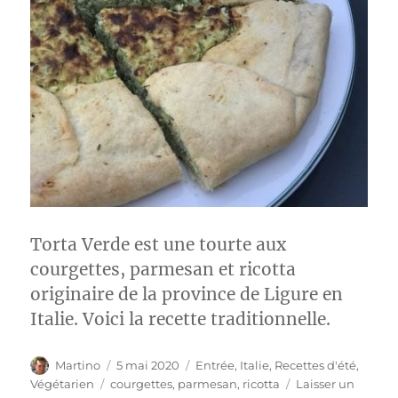
Torta Verde est une tourte aux
courgettes, parmesan et ricotta
originaire de la province de Ligure en
Italie. Voici la recette traditionnelle.
Auteur
Publié
Catégories
Martino
5 mai 2020
Entrée
,
Italie
,
Recettes d'été
,
le
Étiquettes
Végétarien
courgettes
,
parmesan
,
ricotta
Laisser un