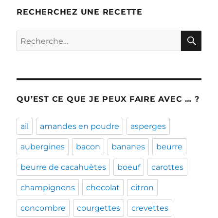
RECHERCHEZ UNE RECETTE
RE
Recherche
pour :
QU’EST CE QUE JE PEUX FAIRE AVEC … ?
ail
amandes en poudre
asperges
aubergines
bacon
bananes
beurre
beurre de cacahuètes
boeuf
carottes
champignons
chocolat
citron
concombre
courgettes
crevettes