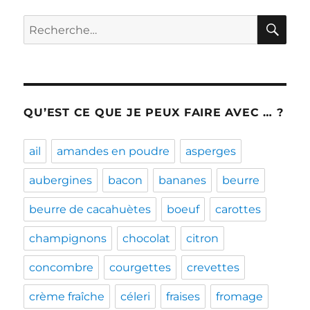
RE
Recherche
pour :
QU’EST CE QUE JE PEUX FAIRE AVEC … ?
ail
amandes en poudre
asperges
aubergines
bacon
bananes
beurre
beurre de cacahuètes
boeuf
carottes
champignons
chocolat
citron
concombre
courgettes
crevettes
crème fraîche
céleri
fraises
fromage