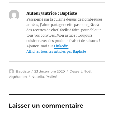
Auteur/autrice :
Baptiste
Passionné par la cuisine depuis de nombreuses
années, j'aime partager cette passion grâce à
des recettes de chef, facile à faire, pour éblouir
tous vos convives. Mon astuce : Toujours
cuisiner avec des produits frais et de saisons !
Ajoutez-moi sur
Linkedin
Afficher tous les articles par Baptiste
Auteur
Publié
Catégories
Baptiste
23 décembre 2020
Dessert
,
Noël
,
le
Étiquettes
Végétarien
Nutella
,
Praliné
Laisser un commentaire