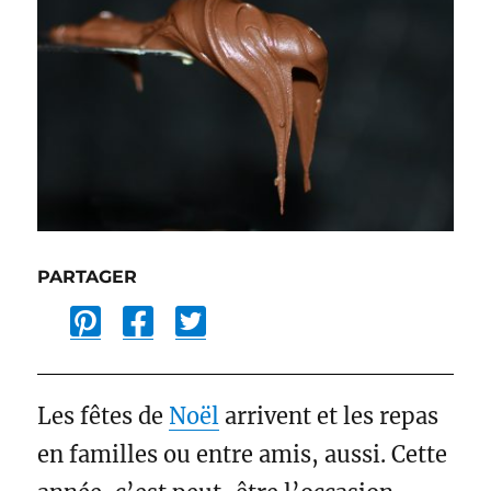
PARTAGER
P
F
T
i
a
w
n
c
i
t
e
t
Les fêtes de
Noël
arrivent et les repas
e
b
t
en familles ou entre amis, aussi. Cette
r
o
e