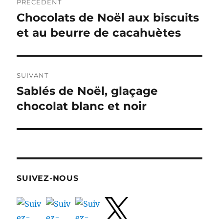
PRÉCÉDENT
de
Chocolats de Noël aux biscuits
Publication
précédente :
et au beurre de cacahuètes
l’article
SUIVANT
Sablés de Noël, glaçage
Publication
suivante :
chocolat blanc et noir
SUIVEZ-NOUS