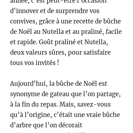
année, c’est peut-être l’occasion
e
o
r
d’innover et de surprendre vos
s
k
t
convives, grâce à une recette de bûche
de Noël au Nutella et au praliné, facile
et rapide. Goût praliné et Nutella,
deux valeurs sûres, pour satisfaire
tous vos invités !
Aujourd’hui, la bûche de Noël est
synonyme de gateau que l’on partage,
à la fin du repas. Mais, savez-vous
qu’à l’origine, c’était une vraie bûche
d’arbre que l’on décorait