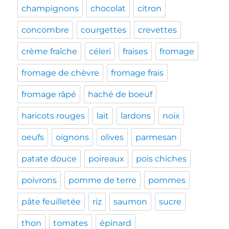
champignons
chocolat
citron
concombre
courgettes
crevettes
crème fraîche
céleri
fraises
fromage
fromage de chèvre
fromage frais
fromage râpé
haché de boeuf
haricots rouges
lait
lardons
noix
oeufs
oignons
olives
parmesan
patate douce
poireaux
pois chiches
poivrons
pomme de terre
pommes
pâte feuilletée
riz
saumon
sucre
thon
tomates
épinard