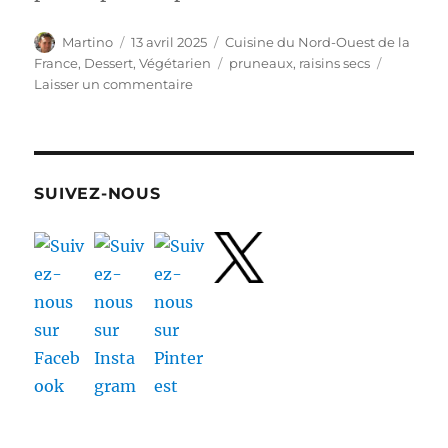
Auteur
Publié
Catégories
Martino
13 avril 2025
Cuisine du Nord-Ouest de la
le
Étiquettes
France
,
Dessert
,
Végétarien
pruneaux
,
raisins secs
sur
Laisser un commentaire
Far
breton
aux
pruneaux
:
SUIVEZ-NOUS
recette
facile
avec
photos
pas
à
pas