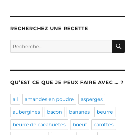
RECHERCHEZ UNE RECETTE
RE
Recherche
pour :
QU’EST CE QUE JE PEUX FAIRE AVEC … ?
ail
amandes en poudre
asperges
aubergines
bacon
bananes
beurre
beurre de cacahuètes
boeuf
carottes