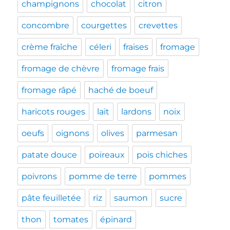
champignons
chocolat
citron
concombre
courgettes
crevettes
crème fraîche
céleri
fraises
fromage
fromage de chèvre
fromage frais
fromage râpé
haché de boeuf
haricots rouges
lait
lardons
noix
oeufs
oignons
olives
parmesan
patate douce
poireaux
pois chiches
poivrons
pomme de terre
pommes
pâte feuilletée
riz
saumon
sucre
thon
tomates
épinard